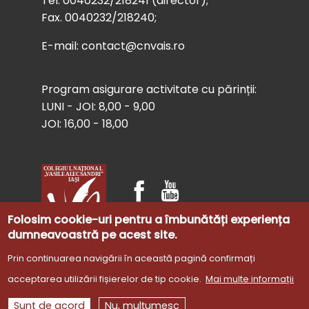
Tel. 0040232/218241 (director);
Fax. 0040232/218240;
E-mail: contact@cnvais.ro
Program asigurare activitate cu părinții:
LUNI - JOI: 8,00 - 9,00
JOI: 16,00 - 18,00
Folosim cookie-uri pentru a îmbunătăți experiența
dumneavoastră pe acest site.
Prin continuarea navigării în această pagină confirmați
acceptarea utilizării fișierelor de tip cookie.
Mai multe informații
Site dezvoltat de
Gabriela Cătălina Cojocaru
©
Sunt de acord
Nu, mulțumesc