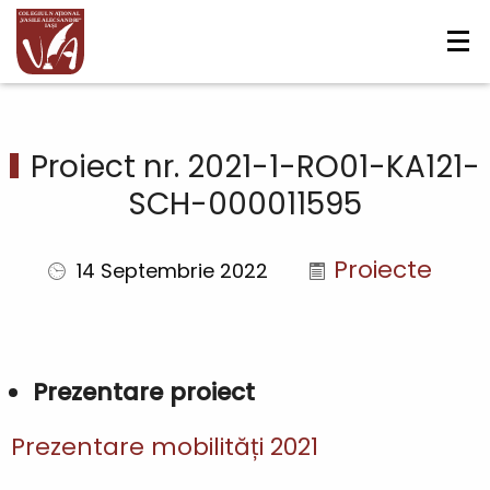
Navigare
Mergi la conţinutul principal
principală
Proiect nr. 2021-1-RO01-KA121-
SCH-000011595
Proiecte
14 Septembrie 2022
Prezentare proiect
Prezentare mobilități 2021