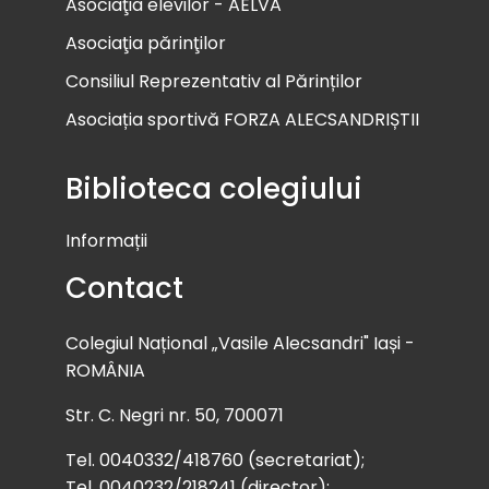
Asociaţia elevilor - AELVA
Asociaţia părinţilor
Consiliul Reprezentativ al Părinților
Asociația sportivă FORZA ALECSANDRIȘTII
Biblioteca colegiului
Informații
Contact
Colegiul Național „Vasile Alecsandri" Iași -
ROMÂNIA
Str. C. Negri nr. 50, 700071
Tel. 0040332/418760 (secretariat);
Tel. 0040232/218241 (director);