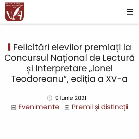
Navigare
Mergi la conţinutul principal
principală
Felicitări elevilor premiați la
Concursul Național de Lectură
și Interpretare „Ionel
Teodoreanu”, ediția a XV-a
9 Iunie 2021
Evenimente
Premii și distincții