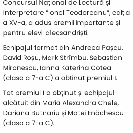
Concursul Național de Lectură și
Interpretare “Ionel Teodoreanu”, ediția
a XV-a, a adus premii importante și
pentru elevii alecsandriști.
Echipajul format din Andreea Pașcu,
David Roșu, Mark Strîmbu, Sebastian
Mironescu, Ianna Katerina Cotea
(clasa a 7-a C) a obținut premiul I.
Tot premiul I a obținut și echipajul
alcătuit din Maria Alexandra Chele,
Dariana Butnariu și Matei Enăchescu
(clasa a 7-a C).